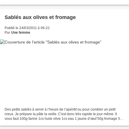
bél boufrioua (aux noisettes) ou...
Sablés aux olives et fromage
Publié le 24/03/2011 à 06:21
Par
Une femme
Des petits sablés à servir à l’heure de l’apéritif ou pour combler un petit
creux. Je prépare la pâte la veille. C'est donc très rapide le jour même. Il
vous faut 100g farine 1cs huile olive 1cs eau 1 jaune d’œuf 50g fromage 50g
olives dénoyautées et...