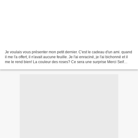
Je voulais vous présenter mon petit dernier. C'est le cadeau d'un ami. quand
il me l'a offert, il n'avait aucune feuille. Je l'ai enraciné, je l'ai bichonné et il
me le rend bien! La couleur des roses? Ce sera une surprise Merci Seif
(j'avais promis à...