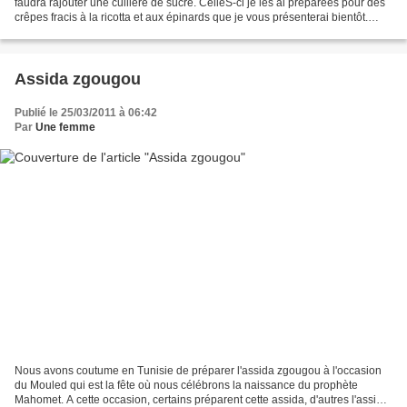
faudra rajouter une cuillère de sucre. CelleS-ci je les ai préparées pour des
crêpes fracis à la ricotta et aux épinards que je vous présenterai bientôt.
Pour 10 cêpes environs...
Assida zgougou
Publié le 25/03/2011 à 06:42
Par
Une femme
Nous avons coutume en Tunisie de préparer l'assida zgougou à l'occasion
du Mouled qui est la fête où nous célébrons la naissance du prophète
Mahomet. A cette occasion, certains préparent cette assida, d'autres l'assida