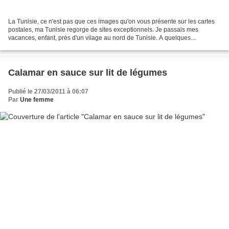
La Tunisie, ce n'est pas que ces images qu'on vous présente sur les cartes
postales, ma Tunisie regorge de sites exceptionnels. Je passais mes
vacances, enfant, près d'un vilage au nord de Tunisie. A quelques
kilomètres, il y a un port superbe: Cap Zebib....
Calamar en sauce sur lit de légumes
Publié le 27/03/2011 à 06:07
Par
Une femme