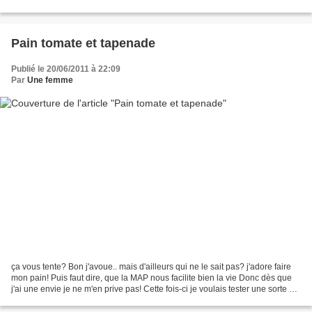
dans la MAP (programme: pétrissage...
Pain tomate et tapenade
Publié le 20/06/2011 à 22:09
Par
Une femme
ça vous tente? Bon j'avoue.. mais d'ailleurs qui ne le sait pas? j'adore faire
mon pain! Puis faut dire, que la MAP nous facilite bien la vie Donc dès que
j'ai une envie je ne m'en prive pas! Cette fois-ci je voulais tester une sorte de
pizza mais avec...