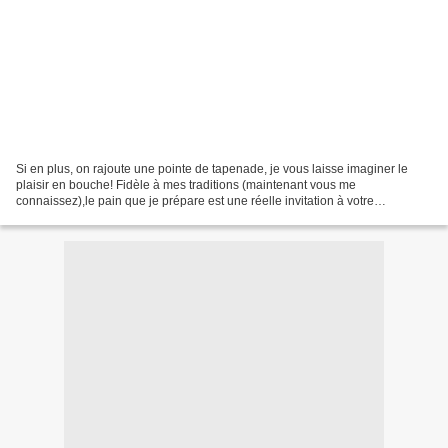
Si en plus, on rajoute une pointe de tapenade, je vous laisse imaginer le
plaisir en bouche! Fidèle à mes traditions (maintenant vous me
connaissez),le pain que je prépare est une réelle invitation à votre
imaginaire! aujourd'hui, j'opte pour les anchois....