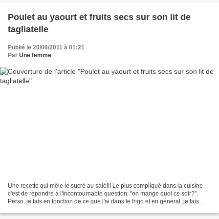
Poulet au yaourt et fruits secs sur son lit de
tagliatelle
Publié le 20/06/2011 à 01:21
Par
Une femme
Une recette qui mêle le sucré au salé!!! Le plus compliqué dans la cuisine
c'est de répondre à l'incontournable question: "on mange quoi ce soir?".
Perso, je fais en fonction de ce que j'ai dans le frigo et en général, je fais
mon marché en essyant de...