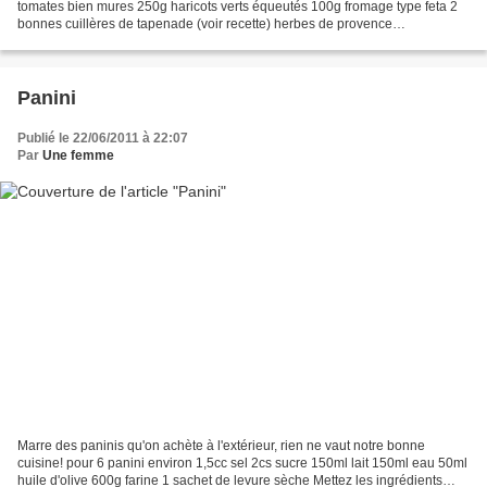
tomates bien mures 250g haricots verts équeutés 100g fromage type feta 2
bonnes cuillères de tapenade (voir recette) herbes de provence
Commencez par préparer les haricots :...
Panini
Publié le 22/06/2011 à 22:07
Par
Une femme
Marre des paninis qu'on achète à l'extérieur, rien ne vaut notre bonne
cuisine! pour 6 panini environ 1,5cc sel 2cs sucre 150ml lait 150ml eau 50ml
huile d'olive 600g farine 1 sachet de levure sèche Mettez les ingrédients