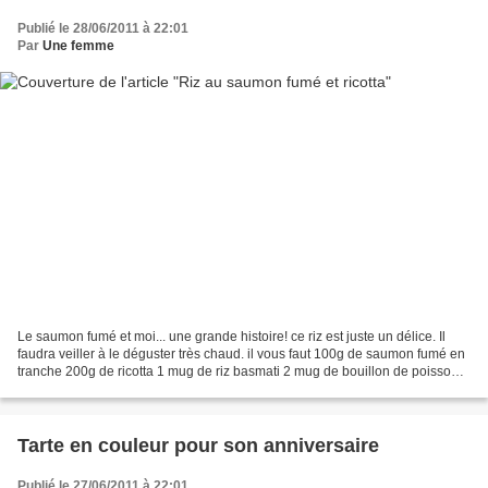
Publié le 28/06/2011 à 22:01
Par
Une femme
Le saumon fumé et moi... une grande histoire! ce riz est juste un délice. Il
faudra veiller à le déguster très chaud. il vous faut 100g de saumon fumé en
tranche 200g de ricotta 1 mug de riz basmati 2 mug de bouillon de poisson
très peu de sel et du poivre....
Tarte en couleur pour son anniversaire
Publié le 27/06/2011 à 22:01