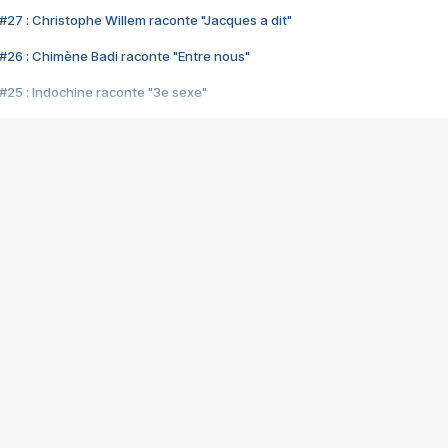
#27 : Christophe Willem raconte "Jacques a dit"
#26 : Chimène Badi raconte "Entre nous"
#25 : Indochine raconte "3e sexe"
#24 : Zaho raconte "C'est chelou"
#23 : Patrick Bruel raconte "Au café des délices"
#22 : Kyo raconte "Le chemin"
#21 : Nolwenn Leroy raconte "Cassé"
#20 : Patrick Hernandez raconte "Born to be alive"
#19 : Lorie raconte "Près de moi"
#18 : Michael Jones raconte "A nos actes manqués" (avec Jean-Jacque
#17 : Khaled raconte "Aïcha"
#16 : Corneille raconte "Parce qu'on vient de loin"