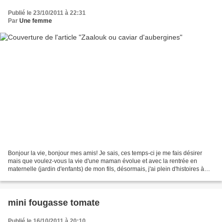
Publié le 23/10/2011 à 22:31
Par
Une femme
Bonjour la vie, bonjour mes amis! Je sais, ces temps-ci je me fais désirer
mais que voulez-vous la vie d'une maman évolue et avec la rentrée en
maternelle (jardin d'enfants) de mon fils, désormais, j'ai plein d'histoires à
écouter attentivement! Pour...
mini fougasse tomate
Publié le 16/10/2011 à 20:10