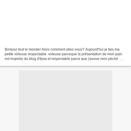
Bonjour tout le monde! Alors comment allez-vous? Aujourd'hui je fais ma
petite voleuse respectable. voleuse parceque la présentation de mon pain
est inspirée du blog d'Ilysa et respectable parce que j'avoue mon péché .
Alors? Comme vous le savez avec...