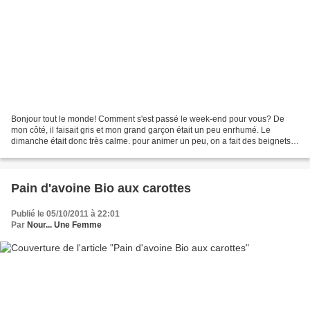
Bonjour tout le monde! Comment s'est passé le week-end pour vous? De
mon côté, il faisait gris et mon grand garçon était un peu enrhumé. Le
dimanche était donc très calme. pour animer un peu, on a fait des beignets
avec de la poudre d'amande: On s'est...
Pain d'avoine Bio aux carottes
Publié le 05/10/2011 à 22:01
Par
Nour... Une Femme