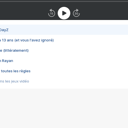
 DayZ
 a 13 ans (et vous l'avez ignoré)
e (littéralement)
im Rayan
 toutes les règles
s les jeux vidéo
us choquant de Rockstar ? - Le scandale BULLY
e plus moche de Steam
du RÊVE tourne au CAUCHEMAR
pendant 8 heures