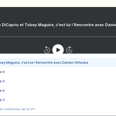
 DiCaprio et Tobey Maguire, c'est lui ! Rencontre avec Dam
bey Maguire, c'est lui ! Rencontre avec Damien Witecka
e 6
e 5
e 4
e 3
s créatrices de la VF !