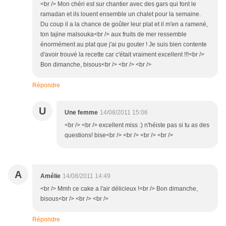
<br /> Mon chéri est sur chantier avec des gars qui font le
ramadan et ils louent ensemble un chalet pour la semaine.
Du coup il a la chance de goûter leur plat et il m'en a ramené,
ton tajine malsouka<br /> aux fruits de mer ressemble
énormément au plat que j'ai pu gouter ! Je suis bien contente
d'avoir trouvé la recette car c'était vraiment excellent !!!<br />
Bon dimanche, bisous<br /> <br /> <br />
Répondre
U
Une femme
14/08/2011 15:06
<br /> <br /> excellent miss :) n'héiste pas si tu as des
questions! bise<br /> <br /> <br /> <br />
A
Amélie
14/08/2011 14:49
<br /> Mmh ce cake a l'air délicieux !<br /> Bon dimanche,
bisous<br /> <br /> <br />
Répondre