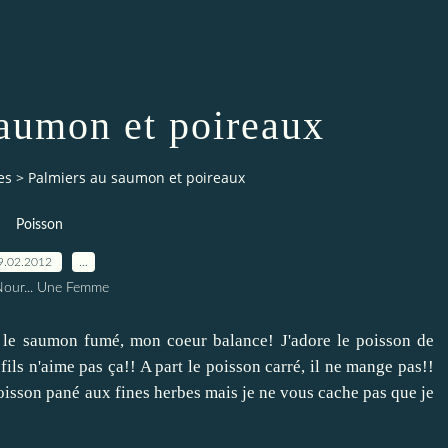
saumon et poireaux
es
>
Palmiers au saumon et poireaux
Poisson
9.02.2012
…
Nour... Une Femme
t le saumon fumé, mon coeur balance! J'adore le poisson de
s n'aime pas ça!! A part le poisson carré, il ne mange pas!!
 poisson pané aux fines herbes mais je ne vous cache pas que je