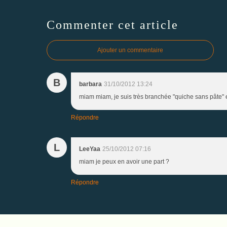
Commenter cet article
Ajouter un commentaire
B
barbara
31/10/2012 13:24
miam miam, je suis très branchée "quiche sans pâte" 
Répondre
L
LeeYaa
25/10/2012 07:16
miam je peux en avoir une part ?
Répondre