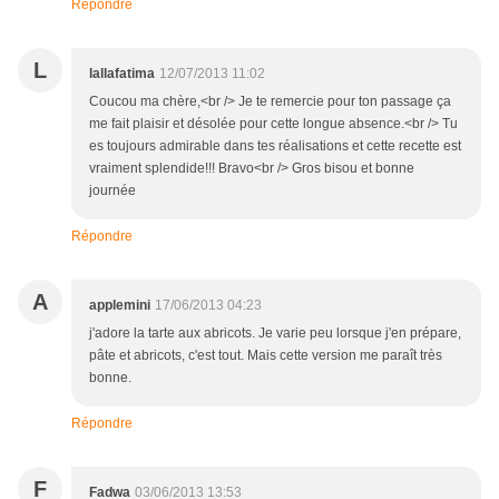
Répondre
L
lallafatima
12/07/2013 11:02
Coucou ma chère,<br /> Je te remercie pour ton passage ça
me fait plaisir et désolée pour cette longue absence.<br /> Tu
es toujours admirable dans tes réalisations et cette recette est
vraiment splendide!!! Bravo<br /> Gros bisou et bonne
journée
Répondre
A
applemini
17/06/2013 04:23
j'adore la tarte aux abricots. Je varie peu lorsque j'en prépare,
pâte et abricots, c'est tout. Mais cette version me paraît très
bonne.
Répondre
F
Fadwa
03/06/2013 13:53