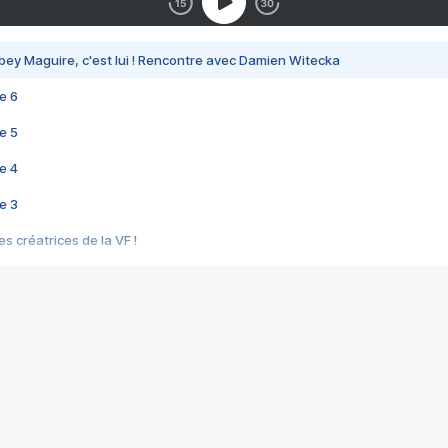
bey Maguire, c'est lui ! Rencontre avec Damien Witecka
e 6
e 5
e 4
e 3
s créatrices de la VF !
e 2
e 1
e Mektoub My Love arrive enfin ! Rencontre avec Shaïn Boumedine et Sal
i : après Toni en famille
elle réalise le bouleversant Dites lui que je l'aime