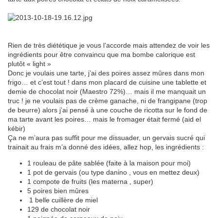
Rien de très diététique je vous l’accorde mais attendez de voir les
ingrédients pour être convaincu que ma bombe calorique est
plutôt « light »
Donc je voulais une tarte, j’ai des poires assez mûres dans mon
frigo… et c’est tout ! dans mon placard de cuisine une tablette et
demie de chocolat noir (Maestro 72%)… mais il me manquait un
truc ! je ne voulais pas de crème ganache, ni de frangipane (trop
de beurre) alors j’ai pensé à une couche de ricotta sur le fond de
ma tarte avant les poires… mais le fromager était fermé (aid el
kébir)
Ça ne m’aura pas suffit pour me dissuader, un gervais sucré qui
trainait au frais m’a donné des idées, allez hop, les ingrédients :
1 rouleau de pâte sablée (faite à la maison pour moi)
1 pot de gervais (ou type danino , vous en mettez deux)
1 compote de fruits (les materna , super)
5 poires bien mûres
1 belle cuillère de miel
129 de chocolat noir