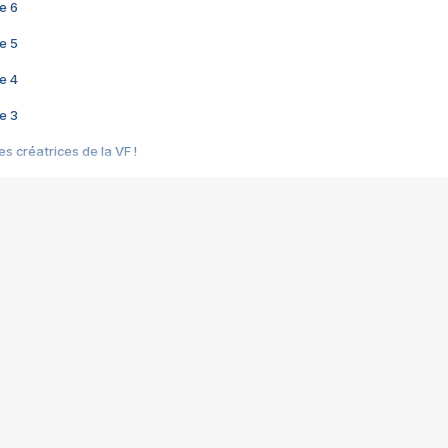
e 6
e 5
e 4
e 3
s créatrices de la VF !
e 2
e 1
e Mektoub My Love arrive enfin ! Rencontre avec Shaïn Boumedine et Sal
i : après Toni en famille
elle réalise le bouleversant Dites lui que je l'aime
ais ! Rencontre autour de Vie privée de Rebecca Zlotowski
 de Marguerite, Grave... Rencontre avec Ella Rumpf
 Les Rêveurs, un film intime sur la santé mentale