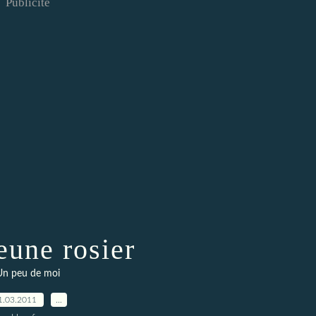
Publicité
eune rosier
Un peu de moi
1.03.2011
…