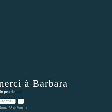
merci à Barbara
Un peu de moi
1.10.2011
…
Nour... Une Femme